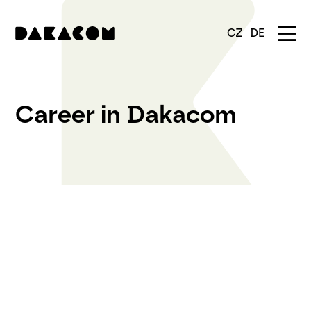
CZ
DE
Career in Dakacom
Vývojový technik
Dělník do výroby