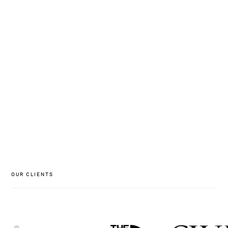
DTP operátor
CNC operátor
Tiskař/ka na digitálním stroji
OUR CLIENTS